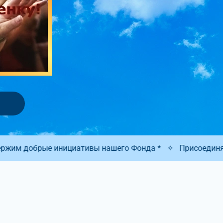
ы нашего Фонда *
✧
Присоединяйтесь к нам! Мы очень ц