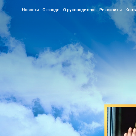
Новости
О фонде
О руководителе
Реквизиты
Конт