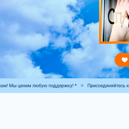
держку! *
✧
Присоединяйтесь к нам! Вместе мы творим 