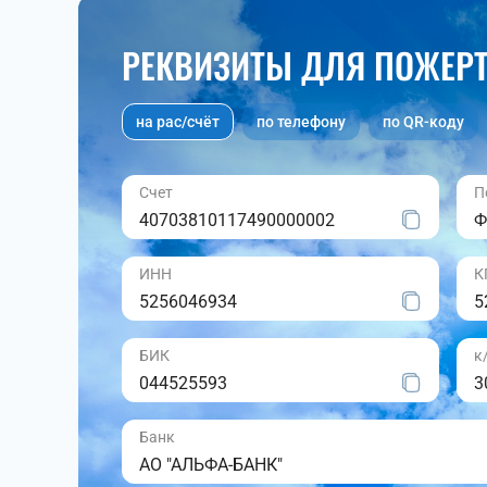
РЕКВИЗИТЫ ДЛЯ ПОЖЕР
на рас/счёт
по телефону
по QR-коду
Счет
П
40703810117490000002
Ф
ИНН
К
5256046934
5
БИК
к
044525593
3
Банк
АО "АЛЬФА-БАНК"