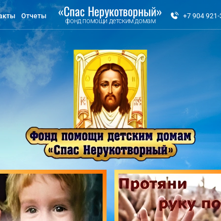
«Спас Нерукотворный»
акты
Отчеты
+7 904 921-
фонд помощи детским домам