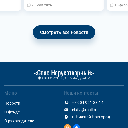
21 мая 2026
18 февр
Смотреть все новости
«Спас Нерукотворный»
фонд помощи детским домам
Меню
Наши контакты
+7 904 921-33-14
Новости
elafvi@mail.ru
О фонде
г. Нижний Новгород
О руководителе