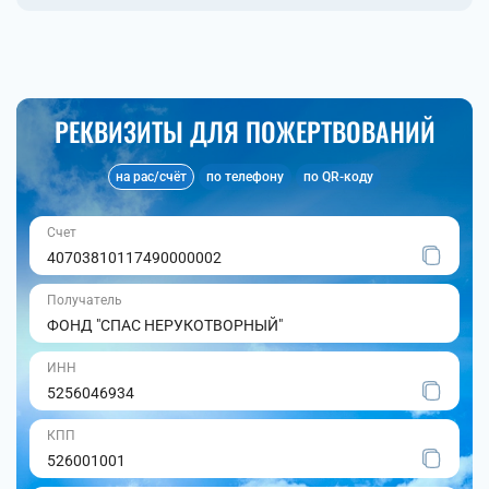
РЕКВИЗИТЫ ДЛЯ ПОЖЕРТВОВАНИЙ
на рас/счёт
по телефону
по QR-коду
Счет
40703810117490000002
Получатель
ФОНД "СПАС НЕРУКОТВОРНЫЙ"
ИНН
5256046934
КПП
526001001