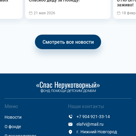
овых
Спасибо деду за Победу!
ОТКРЫТО
заживо!
21 мая 2026
18 февр
Смотреть все новости
«Спас Нерукотворный»
фонд помощи детским домам
Меню
Наши контакты
+7 904 921-33-14
Новости
elafvi@mail.ru
О фонде
г. Нижний Новгород