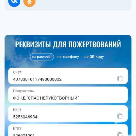
РЕКВИЗИТЫ ДЛЯ ПОЖЕРТВОВАНИЙ
на рас/счёт
по телефону
по QR-коду
Счет
40703810117490000002
Получатель
ФОНД "СПАС НЕРУКОТВОРНЫЙ"
ИНН
5256046934
КПП
526001001