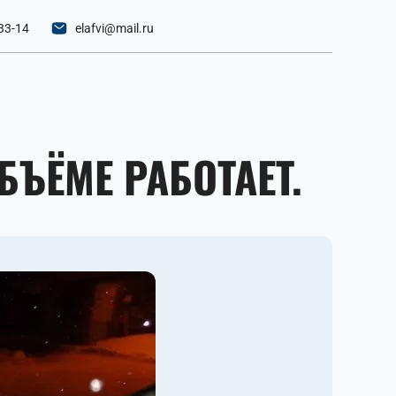
33-14
elafvi@mail.ru
ЪЁМЕ РАБОТАЕТ.