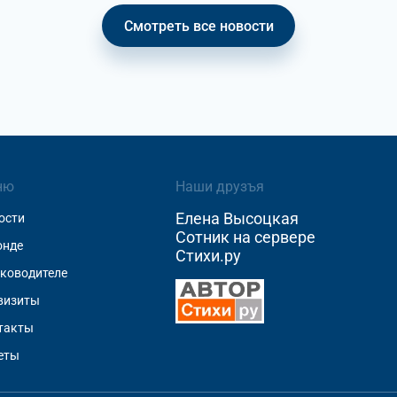
Смотреть все новости
ню
Наши друзъя
Елена Высоцкая
ости
Сотник на сервере
онде
Стихи.ру
уководителе
визиты
такты
еты