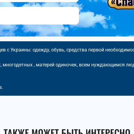
в с Украины: одежду, обувь, средства первой необходимос
 многодетных , матерей одиночек, всем нуждающимся лю
а.
ТАКЖЕ МОЖЕТ БЫТЬ ИНТЕРЕСНО