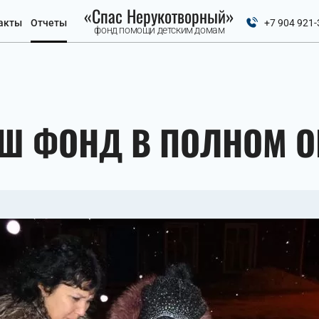
«Спас Нерукотворный»
акты
Отчеты
+7 904 921-
фонд помощи детским домам
АШ ФОНД В ПОЛНОМ ОБ