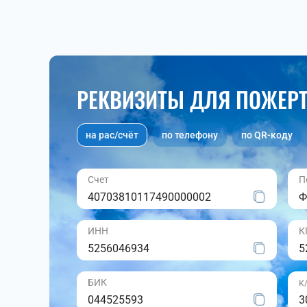
РЕКВИЗИТЫ ДЛЯ ПОЖЕР
на рас/счёт
по телефону
по QR-коду
Счет
П
40703810117490000002
Ф
ИНН
К
5256046934
5
БИК
к
044525593
3