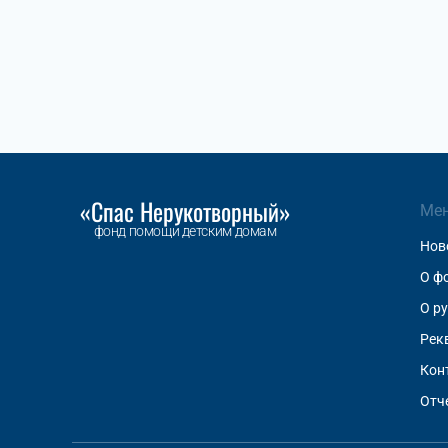
«Спас Нерукотворный»
Ме
фонд помощи детским домам
Нов
О ф
О р
Рек
Кон
Отч