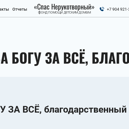
«Спас Нерукотворный»
акты
Отчеты
+7 904 921-
фонд помощи детским домам
А БОГУ ЗА ВСЁ, БЛА
 ЗА ВСЁ, благодарственный