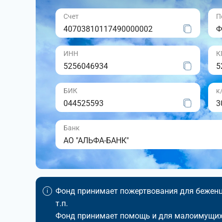
Счет
П
40703810117490000002
Ф
ИНН
К
5256046934
5
БИК
к
044525593
3
Банк
АО "АЛЬФА-БАНК"
Фонд принимает пожертвования для беженце
т.п.
Фонд принимает помощь и для малоимущих,