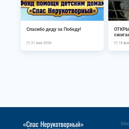
Спасибо деду за Победу!
ОТКРЫ
сжига
21 мая 2026
18 фе
«Спас Нерукотворный»
Ме