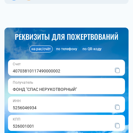
РЕКВИЗИТЫ ДЛЯ ПОЖЕРТВОВАНИЙ
на рас/счёт
по телефону
по QR-коду
Счет
40703810117490000002
Получатель
ФОНД "СПАС НЕРУКОТВОРНЫЙ"
ИНН
5256046934
КПП
526001001