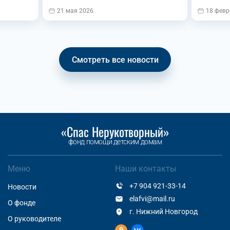
21 мая 2026
18 февр
Смотреть все новости
«Спас Нерукотворный»
фонд помощи детским домам
Меню
Наши контакты
+7 904 921-33-14
Новости
elafvi@mail.ru
О фонде
г. Нижний Новгород
О руководителе