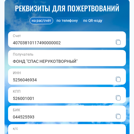
РЕКВИЗИТЫ ДЛЯ ПОЖЕРТВОВАНИЙ
на рас/счёт
по телефону
по QR-коду
Счет
40703810117490000002
Получатель
ФОНД "СПАС НЕРУКОТВОРНЫЙ"
ИНН
5256046934
КПП
526001001
БИК
044525593
к/с