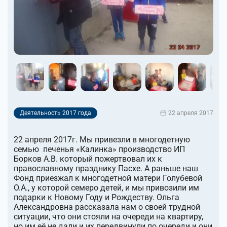
Деятельность 2017 года
22 апреля 2017
22 апреля 2017г. Мы привезли в многодетную
семью печенья «Калинка» производство ИП
Борков А.В. который пожертвовал их к
православному празднику Пасхе. А раньше наш
Фонд приезжал к многодетной матери Голубевой
О.А., у которой семеро детей, и мы привозили им
подарки к Новому Году и Рождеству. Ольга
Александровна рассказала нам о своей трудной
ситуации, что они стояли на очереди на квартиру,
но им её не дали и их передвинули по очереди и они