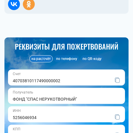
РЕКВИЗИТЫ ДЛЯ ПОЖЕРТВОВАНИЙ
на рас/счёт
по телефону
по QR-коду
Счет
40703810117490000002
Получатель
ФОНД "СПАС НЕРУКОТВОРНЫЙ"
ИНН
5256046934
КПП