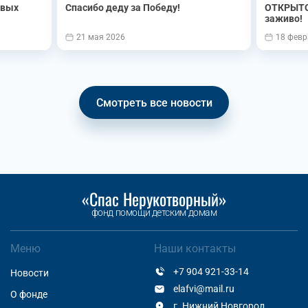
овых
Спасибо деду за Победу!
ОТКРЫТО
заживо!
21 мая 2026
18 февр
Смотреть все новости
«Спас Нерукотворный»
фонд помощи детским домам
Меню
Наши контакты
+7 904 921-33-14
Новости
elafvi@mail.ru
О фонде
г. Нижний Новгород