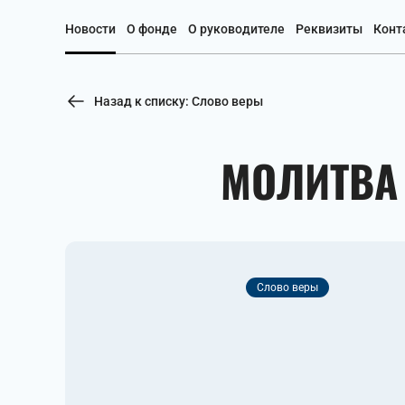
Новости
О фонде
О руководителе
Реквизиты
Конт
Назад к списку: Слово веры
МОЛИТВА 
Слово веры