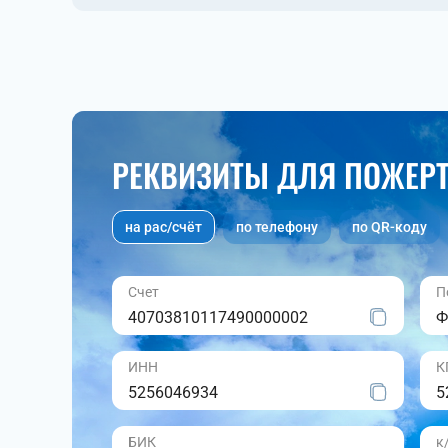
РЕКВИЗИТЫ ДЛЯ ПОЖЕР
на рас/счёт
по телефону
по QR-коду
Счет
П
40703810117490000002
Ф
ИНН
К
5256046934
5
БИК
к