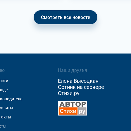
Смотреть все новости
ню
Наши друзъя
Елена Высоцкая
ости
Сотник на сервере
онде
Стихи.ру
уководителе
визиты
такты
еты