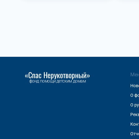
«Спас Нерукотворный»
Ме
фонд помощи детским домам
Нов
О ф
О р
Рек
Кон
Отч