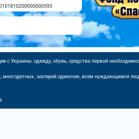
0101810200000000593
в с Украины: одежду, обувь, средства первой необходимос
 многодетных , матерей одиночек, всем нуждающимся лю
а.