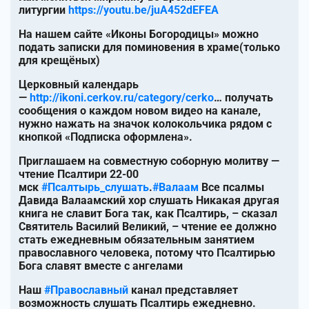
литургии
https://youtu.be/juA452dEFEA
На нашем сайте «Иконы Богородицы» можно
подать записки для поминовения в храме(только
для крещёных)
Церковный календарь
—
http://ikoni.cerkov.ru/category/cerko
… получать
сообщения о каждом новом видео на канале,
нужно нажать на значок колокольчика рядом с
кнопкой «Подписка оформлена».
Приглашаем на совместную соборную молитву —
чтение Псалтири 22-00
мск
#Псалтырь_слушать
.
#Валаам
Все псалмы
Давида Валаамский хор слушать Никакая другая
книга не славит Бога так, как Псалтирь, – сказал
Святитель Василий Великий, – чтение ее должно
стать ежедневным обязательным занятием
православного человека, потому что Псалтирью
Бога славят вместе с ангелами
Наш
#Православный
канал представляет
возможность слушать Псалтирь ежедневно.