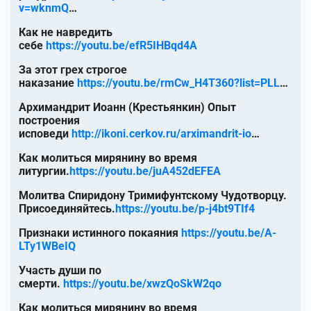
v=wknmQ
…
Как не навредить
себе
https://youtu.be/efR5IHBqd4A
За этот грех строгое
наказание
https://youtu.be/rmCw_H4T360?list=PLL
…
Архимандрит Иоанн (Крестьянкин) Опыт
построения
исповеди
http://ikoni.cerkov.ru/arximandrit-io
…
Как молиться мирянину во время
литургии.
https://youtu.be/juA452dEFEA
Молитва Спиридону Тримифунтскому Чудотворцу.
Присоединяйтесь.
https://youtu.be/p-j4bt9TIf4
Признаки истинного покаяния
https://youtu.be/A-
LTy1WBeIQ
Участь души по
смерти.
https://youtu.be/xwzQoSkW2qo
Как молиться мирянину во время