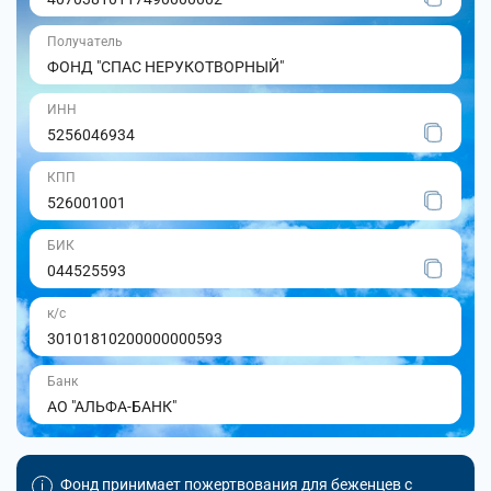
Получатель
ФОНД "СПАС НЕРУКОТВОРНЫЙ"
ИНН
5256046934
КПП
526001001
БИК
044525593
к/с
30101810200000000593
Банк
АО "АЛЬФА-БАНК"
Фонд принимает пожертвования для беженцев с