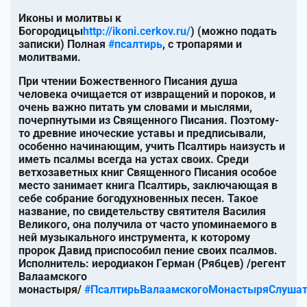
Иконы и молитвы к
Богородицы
http://ikoni.cerkov.ru/
) (можно подать
записки) Полная
#псалтирь
, с тропарями и
молитвами.
При чтении Божественного Писания душа
человека очищается от извращений и пороков, и
очень важно питать ум словами и мыслями,
почерпнутыми из Священного Писания. Поэтому-
то древние иноческие уставы и предписывали,
особенно начинающим, учить Псалтирь наизусть и
иметь псалмы всегда на устах своих. Среди
ветхозаветных книг Священного Писания особое
место занимает книга Псалтирь, заключающая в
себе собрание богодухновенных песен. Такое
название, по свидетельству святителя Василия
Великого, она получила от часто упоминаемого в
ней музыкального инструмента, к которому
пророк Давид приспособил пение своих псалмов.
Исполнитель: иеродиакон Герман (Рябцев) /регент
Валаамского
монастыря/
#ПсалтирьВалаамскогоМонастыряСлуша