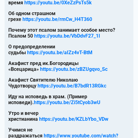
время
https://youtu.be/0XeZzPsTs5k
Об одном страшном
грехе
https://youtu.be/rmCw_H4T360
Почему этот псалом занимает особое место?
Псалом 50
https://youtu.be/VbDdvF27_1I
О предопределении
судьбы
https://youtu.be/aIZz4vT-BtM
Акафист пред ик.Богородицы
«Всецарица»
https://youtu.be/zBZUgqvo_Sc
Акафист Святителю Николаю
Чудотворцу
https://youtu.be/B7bdR13RGkc
Иду на исповедь в храм. (Пример
исповеди).
https://youtu.be/Zi5tCyob3wU
Утро и вечер
христианина
https://youtu.be/KZLbYbo_VDw
Учимся не
раздражаться
https://www.youtube.com/watch?