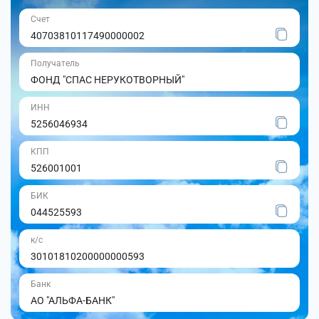
Счет
40703810117490000002
Получатель
ФОНД "СПАС НЕРУКОТВОРНЫЙ"
ИНН
5256046934
КПП
526001001
БИК
044525593
к/с
30101810200000000593
Банк
АО "АЛЬФА-БАНК"