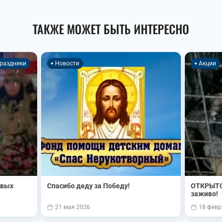
ТАКЖЕ МОЖЕТ БЫТЬ ИНТЕРЕСНО
раздники
Новости
Акции
овых
Спасибо деду за Победу!
ОТКРЫТО
заживо!
21 мая 2026
18 февр