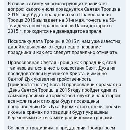
В связи с этим у многих верующих возникает
вопрос: какого числа празднуется Святая Троица в
2015 году. будет праздноваться Православная
Троица 2015 выпадает на 31-е мая, то-есть на 50-
тый день после православной Пасхи, которая в
2015 г. приходится на двенадцатое апреля.
Поскольку дата Троицы в 2015 г. нам уже известна,
давайте выясним, откуда пошло название
праздника и как его следует правильно отмечать.
Православная Святая Троица как праздник, стал
так называться в честь сошествия Свят. Духа на
последователей и учеников Христа, и именно
Святой Дух указал на тройственность
(триипостатность) Бога. В православных храмах на
.День Святой Троицы в 2015 году пройдет одна из
самых красивых и торжествен. служб и на которой
все молитвы и стихиры будут посвящены
прославлению Св. Духа. Кроме этого, стены, полы и
иконы в храмах по традиции будут украшены
березовыми веточками и различными травами.
Согласно традициям, в преддверии Троицы всем