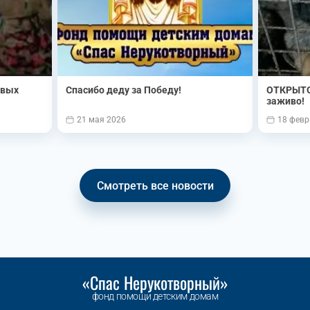
овых
Спасибо деду за Победу!
ОТКРЫТО
заживо!
21 мая 2026
18 февр
Смотреть все новости
«Спас Нерукотворный»
фонд помощи детским домам