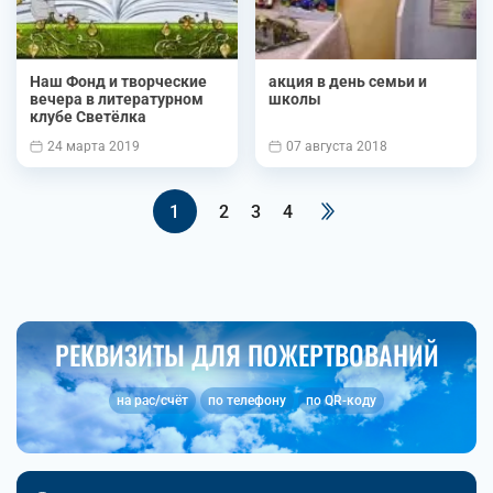
Наш Фонд и творческие
акция в день семьи и
вечера в литературном
школы
клубе Светёлка
24 марта 2019
07 августа 2018
1
2
3
4
РЕКВИЗИТЫ ДЛЯ ПОЖЕРТВОВАНИЙ
на рас/счёт
по телефону
по QR-коду