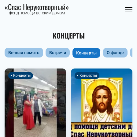
«Спас Нерукотворный»
фонд помощи детским домам
КОНЦЕРТЫ
Вечная память
Встречи
О фонде
Т
Концерты
Концерты
Концерты