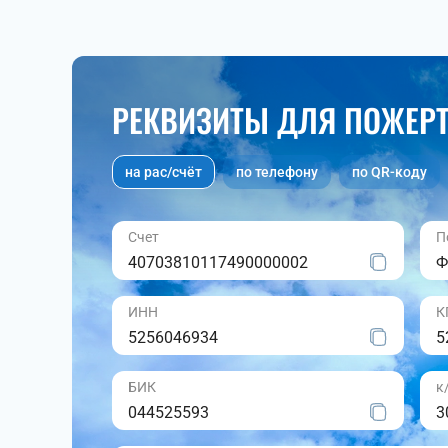
РЕКВИЗИТЫ ДЛЯ ПОЖЕР
на рас/счёт
по телефону
по QR-коду
Счет
П
40703810117490000002
Ф
ИНН
К
5256046934
5
БИК
к
044525593
3