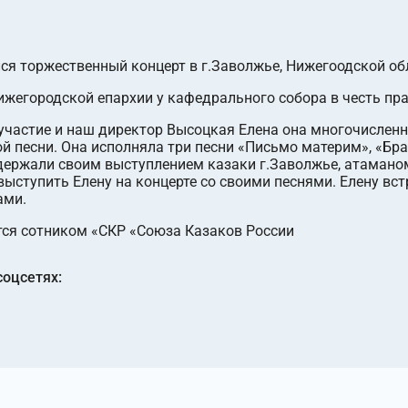
лся торжественный концерт в г.Заволжье, Нижегоодской об
ижегородской епархии у кафедрального собора в честь пр
участие и наш директор Высоцкая Елена она многочислен
й песни. Она исполняла три песни «Письмо материм», «Бра
ддержали своим выступлением казаки г.Заволжье, атамано
 выступить Елену на концерте со своими песнями. Елену вс
ами.
тся сотником «СКР «Союза Казаков России
соцсетях: