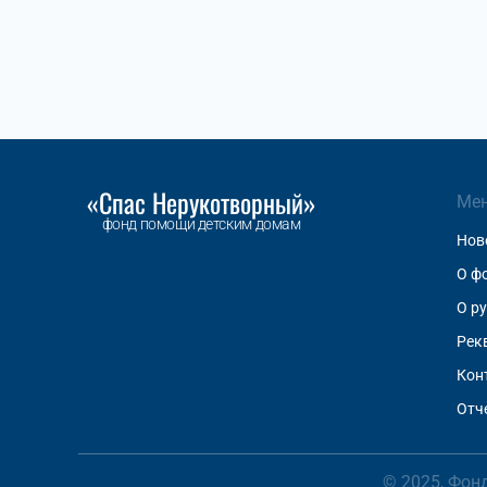
«Спас Нерукотворный»
Ме
фонд помощи детским домам
Нов
О ф
О р
Рек
Кон
Отч
© 2025, Фон