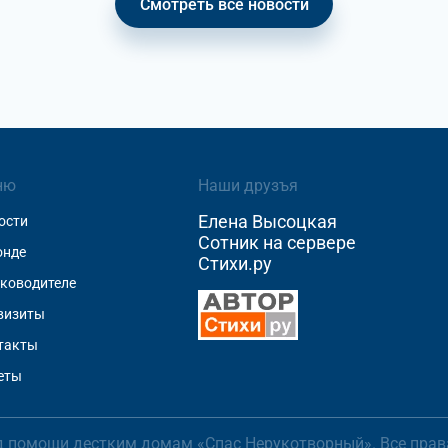
Смотреть все новости
ню
Наши друзъя
Елена Высоцкая
ости
Сотник на сервере
онде
Стихи.ру
уководителе
визиты
такты
еты
д помощи дестким домам «Спас Нерукотворный». Все пра