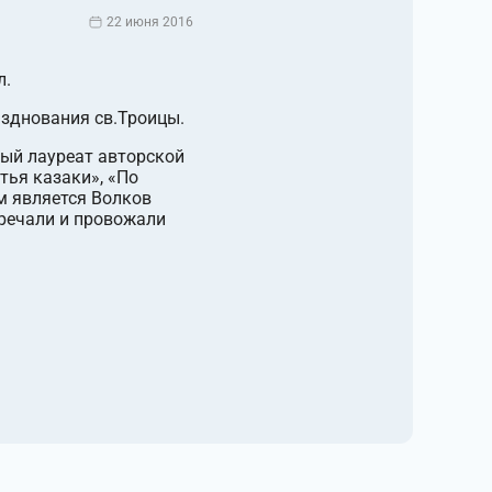
22 июня 2016
л.
азднования св.Троицы.
ный лауреат авторской
тья казаки», «По
м является Волков
тречали и провожали